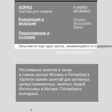
in english
ХОРА5
auf deutsch
практика для лидеров
Концепция и
Отзывы
ведущие
Философия
Видео
Предложение и
условия
Запускается еще одна группа, занимающаяся по оздоровит
войти в личный кабинет
0
Регулярные занятия в залах
в самом центре Москвы и Петербурга.
Удобное время занятий для активных,
целеустремленных, занятых людей.
Интенсивы в Москве, Петербурге,
выездные.
1